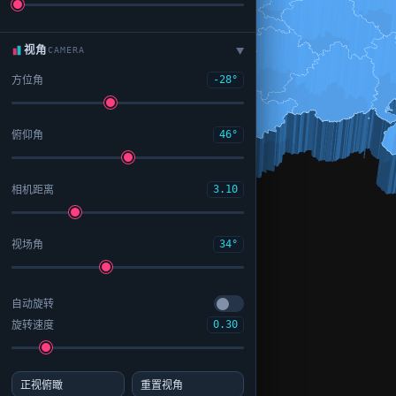
视角
CAMERA
▶
方位角
-28°
俯仰角
46°
相机距离
3.10
视场角
34°
自动旋转
旋转速度
0.30
正视俯瞰
重置视角