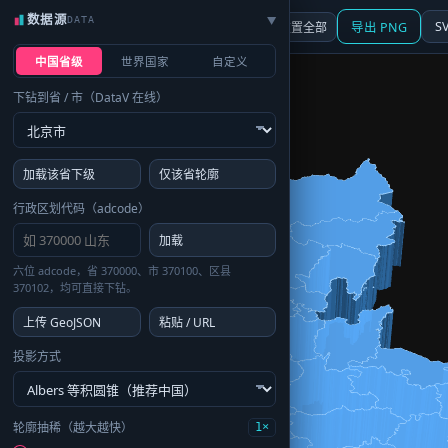
数据源
DATA
▶
3D
行政区划
地图
S
☰ 面板
重置全部
导出 PNG
中国省级
世界国家
自定义
下钻到省 / 市（DataV 在线）
加载该省下级
仅该省轮廓
行政区划代码（adcode）
加载
六位 adcode，省 370000、市 370100、区县
370102，均可直接下钻。
上传 GeoJSON
粘贴 / URL
投影方式
轮廓抽稀（越大越快）
1×