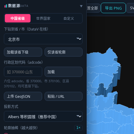
数据源
DATA
▶
3D
行政区划
地图
S
☰ 面板
重置全部
导出 PNG
中国省级
世界国家
自定义
下钻到省 / 市（DataV 在线）
加载该省下级
仅该省轮廓
行政区划代码（adcode）
加载
六位 adcode，省 370000、市 370100、区县
370102，均可直接下钻。
上传 GeoJSON
粘贴 / URL
投影方式
轮廓抽稀（越大越快）
1×