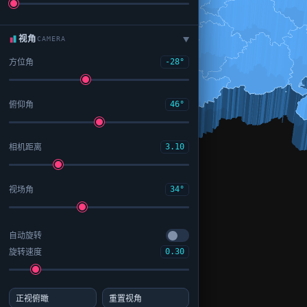
视角
CAMERA
▶
方位角
-28°
俯仰角
46°
相机距离
3.10
视场角
34°
自动旋转
旋转速度
0.30
正视俯瞰
重置视角