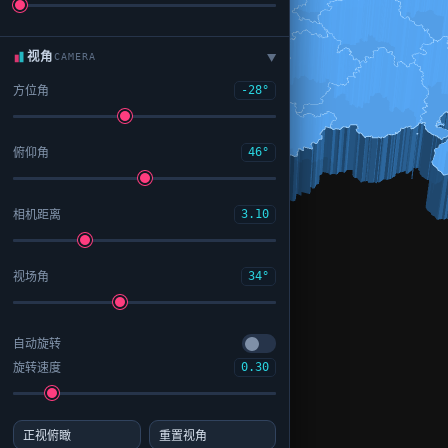
视角
CAMERA
▶
方位角
-28°
俯仰角
46°
相机距离
3.10
视场角
34°
自动旋转
旋转速度
0.30
正视俯瞰
重置视角