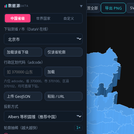
数据源
DATA
▶
3D
行政区划
地图
S
☰ 面板
重置全部
导出 PNG
中国省级
世界国家
自定义
下钻到省 / 市（DataV 在线）
加载该省下级
仅该省轮廓
行政区划代码（adcode）
加载
六位 adcode，省 370000、市 370100、区县
370102，均可直接下钻。
上传 GeoJSON
粘贴 / URL
投影方式
轮廓抽稀（越大越快）
1×