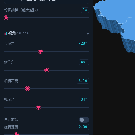
轮廓抽稀（越大越快）
1×
视角
CAMERA
▶
方位角
-28°
俯仰角
46°
相机距离
3.10
视场角
34°
自动旋转
旋转速度
0.30