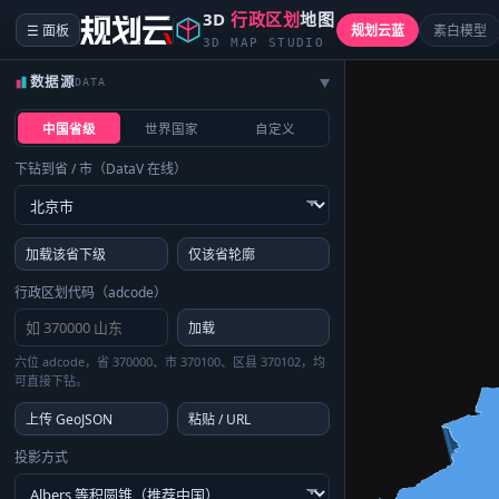
3D
行政区划
地图
☰ 面板
规划云蓝
素白模型
3D MAP STUDIO
数据源
DATA
▶
中国省级
世界国家
自定义
下钻到省 / 市（DataV 在线）
加载该省下级
仅该省轮廓
行政区划代码（adcode）
加载
六位 adcode，省 370000、市 370100、区县 370102，均
可直接下钻。
上传 GeoJSON
粘贴 / URL
投影方式