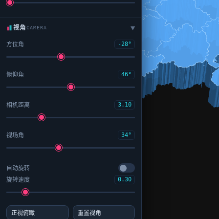
视角
CAMERA
▶
方位角
-28°
俯仰角
46°
相机距离
3.10
视场角
34°
自动旋转
旋转速度
0.30
正视俯瞰
重置视角