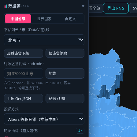
数据源
DATA
▶
3D
行政区划
地图
S
☰ 面板
重置全部
导出 PNG
中国省级
世界国家
自定义
下钻到省 / 市（DataV 在线）
加载该省下级
仅该省轮廓
行政区划代码（adcode）
加载
六位 adcode，省 370000、市 370100、区县
370102，均可直接下钻。
上传 GeoJSON
粘贴 / URL
投影方式
轮廓抽稀（越大越快）
1×