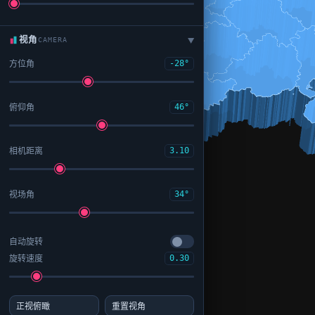
视角
CAMERA
▶
方位角
-28°
俯仰角
46°
相机距离
3.10
视场角
34°
自动旋转
旋转速度
0.30
正视俯瞰
重置视角