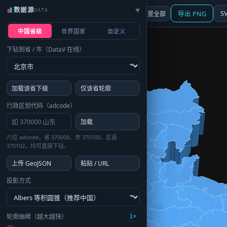
数据源
DATA
▶
3D
行政区划
地图
S
☰ 面板
重置全部
导出 PNG
中国省级
世界国家
自定义
下钻到省 / 市（DataV 在线）
加载该省下级
仅该省轮廓
行政区划代码（adcode）
加载
六位 adcode，省 370000、市 370100、区县
370102，均可直接下钻。
上传 GeoJSON
粘贴 / URL
投影方式
轮廓抽稀（越大越快）
1×