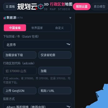
3D
行政区划
地图
☰ 面板
规划云蓝
素白模型
3D MAP STUDIO
数据源
DATA
▶
中国省级
世界国家
自定义
下钻到省 / 市（DataV 在线）
加载该省下级
仅该省轮廓
行政区划代码（adcode）
加载
六位 adcode，省 370000、市 370100、区县 370102，均
可直接下钻。
上传 GeoJSON
粘贴 / URL
投影方式