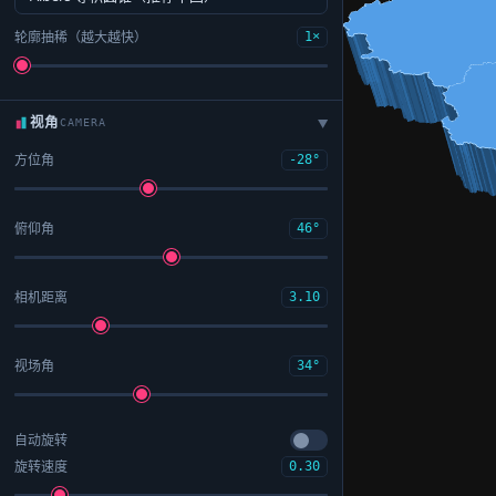
轮廓抽稀（越大越快）
1×
视角
CAMERA
▶
方位角
-28°
俯仰角
46°
相机距离
3.10
视场角
34°
自动旋转
旋转速度
0.30