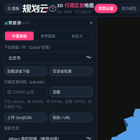
3D
行政区划
地图
☰ 面板
规划云蓝
素白模型
3D MAP STUDIO
数据源
DATA
▶
中国省级
世界国家
自定义
下钻到省 / 市（DataV 在线）
加载该省下级
仅该省轮廓
行政区划代码（adcode）
加载
六位 adcode，省 370000、市 370100、区县 370102，均
可直接下钻。
上传 GeoJSON
粘贴 / URL
投影方式