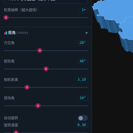
轮廓抽稀（越大越快）
1×
视角
CAMERA
▶
方位角
-28°
俯仰角
46°
相机距离
3.10
视场角
34°
自动旋转
旋转速度
0.30