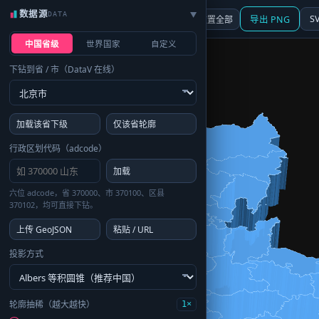
数据源
DATA
▶
3D
行政区划
地图
S
☰ 面板
重置全部
导出 PNG
中国省级
世界国家
自定义
下钻到省 / 市（DataV 在线）
加载该省下级
仅该省轮廓
行政区划代码（adcode）
加载
六位 adcode，省 370000、市 370100、区县
370102，均可直接下钻。
上传 GeoJSON
粘贴 / URL
投影方式
轮廓抽稀（越大越快）
1×