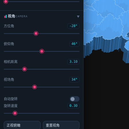
视角
CAMERA
▶
方位角
-28°
俯仰角
46°
相机距离
3.10
视场角
34°
自动旋转
旋转速度
0.30
正视俯瞰
重置视角