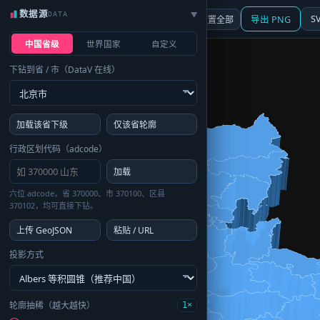
数据源
DATA
▶
3D
行政区划
地图
S
☰ 面板
重置全部
导出 PNG
中国省级
世界国家
自定义
下钻到省 / 市（DataV 在线）
加载该省下级
仅该省轮廓
行政区划代码（adcode）
加载
六位 adcode，省 370000、市 370100、区县
370102，均可直接下钻。
上传 GeoJSON
粘贴 / URL
投影方式
轮廓抽稀（越大越快）
1×