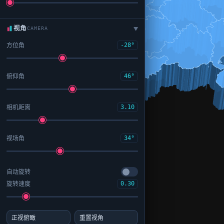
视角
CAMERA
▶
方位角
-28°
俯仰角
46°
相机距离
3.10
视场角
34°
自动旋转
旋转速度
0.30
正视俯瞰
重置视角