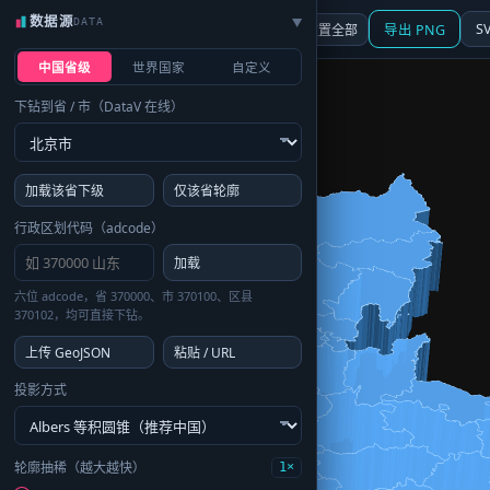
数据源
DATA
▶
3D
行政区划
地图
S
☰ 面板
重置全部
导出 PNG
中国省级
世界国家
自定义
下钻到省 / 市（DataV 在线）
加载该省下级
仅该省轮廓
行政区划代码（adcode）
加载
六位 adcode，省 370000、市 370100、区县
370102，均可直接下钻。
上传 GeoJSON
粘贴 / URL
投影方式
轮廓抽稀（越大越快）
1×