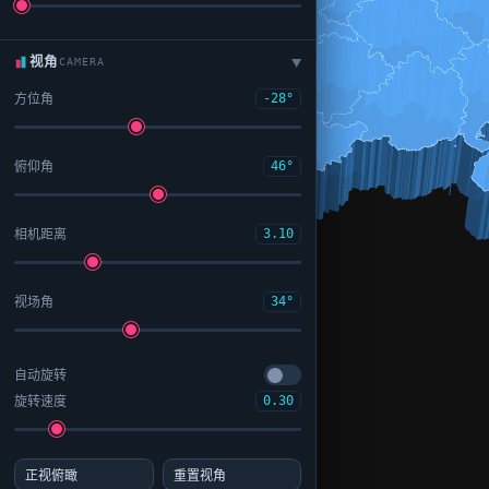
视角
CAMERA
▶
方位角
-28°
俯仰角
46°
相机距离
3.10
视场角
34°
自动旋转
旋转速度
0.30
正视俯瞰
重置视角