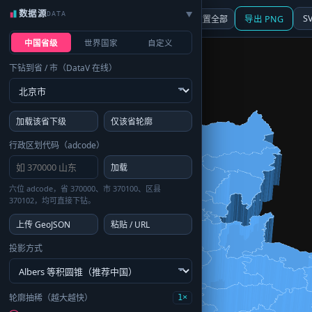
数据源
DATA
▶
3D
行政区划
地图
S
☰ 面板
重置全部
导出 PNG
中国省级
世界国家
自定义
下钻到省 / 市（DataV 在线）
加载该省下级
仅该省轮廓
行政区划代码（adcode）
加载
六位 adcode，省 370000、市 370100、区县
370102，均可直接下钻。
上传 GeoJSON
粘贴 / URL
投影方式
轮廓抽稀（越大越快）
1×