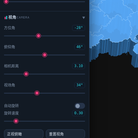
视角
CAMERA
▶
方位角
-28°
俯仰角
46°
相机距离
3.10
视场角
34°
自动旋转
旋转速度
0.30
正视俯瞰
重置视角