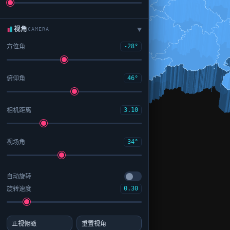
视角
CAMERA
▶
方位角
-28°
俯仰角
46°
相机距离
3.10
视场角
34°
自动旋转
旋转速度
0.30
正视俯瞰
重置视角