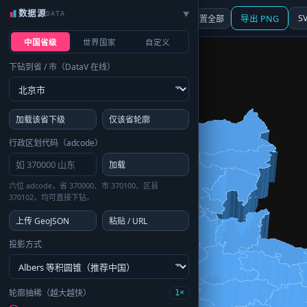
数据源
DATA
▶
3D
行政区划
地图
S
☰ 面板
重置全部
导出 PNG
中国省级
世界国家
自定义
下钻到省 / 市（DataV 在线）
加载该省下级
仅该省轮廓
行政区划代码（adcode）
加载
六位 adcode，省 370000、市 370100、区县
370102，均可直接下钻。
上传 GeoJSON
粘贴 / URL
投影方式
轮廓抽稀（越大越快）
1×