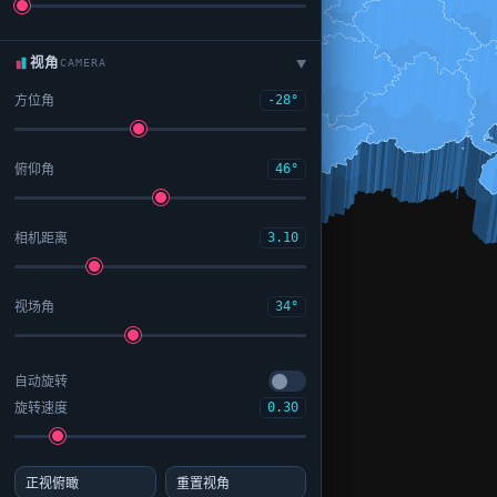
视角
CAMERA
▶
方位角
-28°
俯仰角
46°
相机距离
3.10
视场角
34°
自动旋转
旋转速度
0.30
正视俯瞰
重置视角