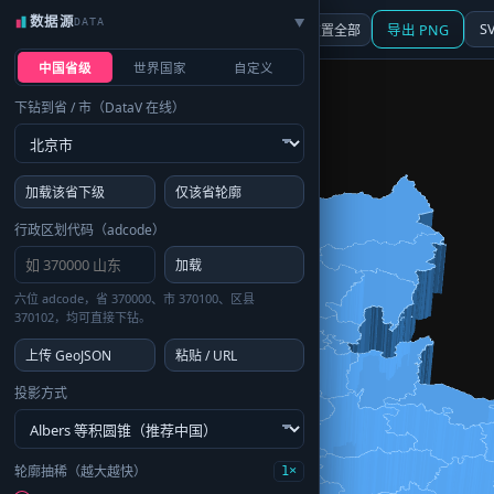
数据源
DATA
▶
3D
行政区划
地图
S
☰ 面板
重置全部
导出 PNG
中国省级
世界国家
自定义
下钻到省 / 市（DataV 在线）
加载该省下级
仅该省轮廓
行政区划代码（adcode）
加载
六位 adcode，省 370000、市 370100、区县
370102，均可直接下钻。
上传 GeoJSON
粘贴 / URL
投影方式
轮廓抽稀（越大越快）
1×