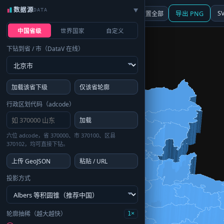
数据源
DATA
▶
3D
行政区划
地图
S
☰ 面板
重置全部
导出 PNG
中国省级
世界国家
自定义
下钻到省 / 市（DataV 在线）
加载该省下级
仅该省轮廓
行政区划代码（adcode）
加载
六位 adcode，省 370000、市 370100、区县
370102，均可直接下钻。
上传 GeoJSON
粘贴 / URL
投影方式
轮廓抽稀（越大越快）
1×