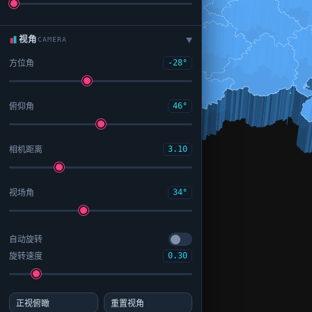
视角
CAMERA
▶
方位角
-28°
俯仰角
46°
相机距离
3.10
视场角
34°
自动旋转
旋转速度
0.30
正视俯瞰
重置视角