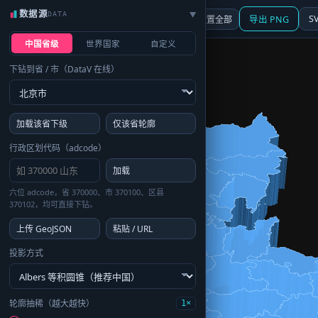
数据源
DATA
▶
3D
行政区划
地图
S
☰ 面板
重置全部
导出 PNG
中国省级
世界国家
自定义
下钻到省 / 市（DataV 在线）
加载该省下级
仅该省轮廓
行政区划代码（adcode）
加载
六位 adcode，省 370000、市 370100、区县
370102，均可直接下钻。
上传 GeoJSON
粘贴 / URL
投影方式
轮廓抽稀（越大越快）
1×