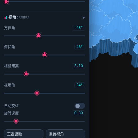
视角
CAMERA
▶
方位角
-28°
俯仰角
46°
相机距离
3.10
视场角
34°
自动旋转
旋转速度
0.30
正视俯瞰
重置视角