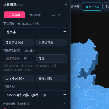
数据源
DATA
▶
3D
行政区划
地图
S
☰ 面板
重置全部
导出 PNG
中国省级
世界国家
自定义
下钻到省 / 市（DataV 在线）
加载该省下级
仅该省轮廓
行政区划代码（adcode）
加载
六位 adcode，省 370000、市 370100、区县
370102，均可直接下钻。
上传 GeoJSON
粘贴 / URL
投影方式
轮廓抽稀（越大越快）
1×