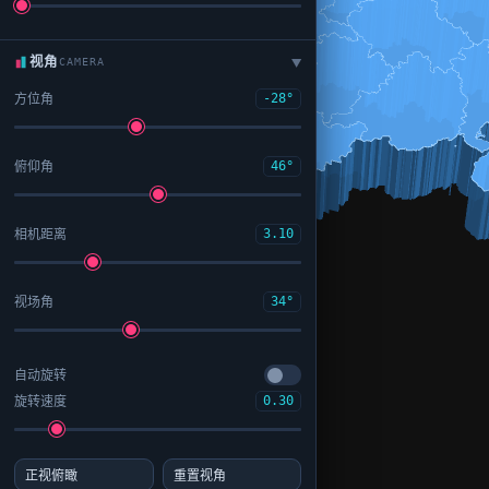
视角
CAMERA
▶
方位角
-28°
俯仰角
46°
相机距离
3.10
视场角
34°
自动旋转
旋转速度
0.30
正视俯瞰
重置视角