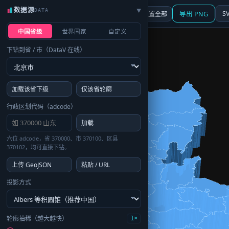
数据源
DATA
▶
3D
行政区划
地图
S
☰ 面板
重置全部
导出 PNG
中国省级
世界国家
自定义
下钻到省 / 市（DataV 在线）
加载该省下级
仅该省轮廓
行政区划代码（adcode）
加载
六位 adcode，省 370000、市 370100、区县
370102，均可直接下钻。
上传 GeoJSON
粘贴 / URL
投影方式
轮廓抽稀（越大越快）
1×