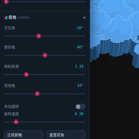
视角
CAMERA
▶
方位角
-28°
俯仰角
46°
相机距离
3.10
视场角
34°
自动旋转
旋转速度
0.30
正视俯瞰
重置视角