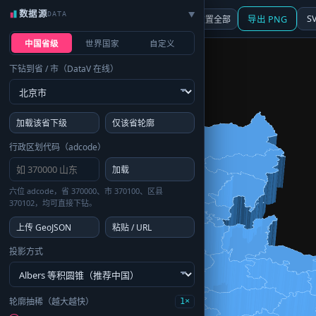
数据源
DATA
▶
3D
行政区划
地图
S
☰ 面板
重置全部
导出 PNG
中国省级
世界国家
自定义
下钻到省 / 市（DataV 在线）
加载该省下级
仅该省轮廓
行政区划代码（adcode）
加载
六位 adcode，省 370000、市 370100、区县
370102，均可直接下钻。
上传 GeoJSON
粘贴 / URL
投影方式
轮廓抽稀（越大越快）
1×