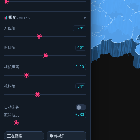
视角
CAMERA
▶
方位角
-28°
俯仰角
46°
相机距离
3.10
视场角
34°
自动旋转
旋转速度
0.30
正视俯瞰
重置视角