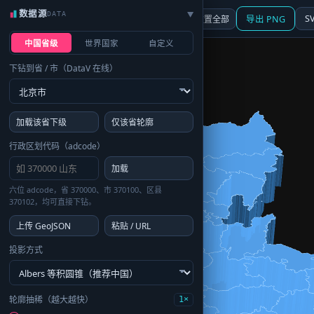
数据源
DATA
▶
3D
行政区划
地图
S
☰ 面板
重置全部
导出 PNG
中国省级
世界国家
自定义
下钻到省 / 市（DataV 在线）
加载该省下级
仅该省轮廓
行政区划代码（adcode）
加载
六位 adcode，省 370000、市 370100、区县
370102，均可直接下钻。
上传 GeoJSON
粘贴 / URL
投影方式
轮廓抽稀（越大越快）
1×