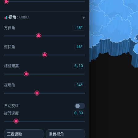
视角
CAMERA
▶
方位角
-28°
俯仰角
46°
相机距离
3.10
视场角
34°
自动旋转
旋转速度
0.30
正视俯瞰
重置视角