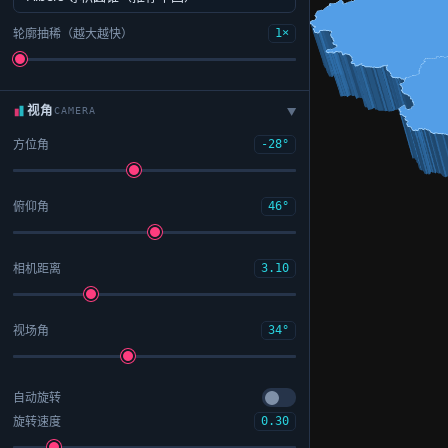
轮廓抽稀（越大越快）
1×
视角
CAMERA
▶
方位角
-28°
俯仰角
46°
相机距离
3.10
视场角
34°
自动旋转
旋转速度
0.30