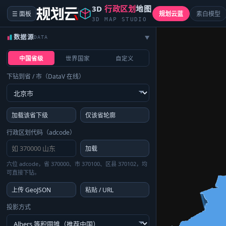
3D
行政区划
地图
☰ 面板
规划云蓝
素白模型
3D MAP STUDIO
数据源
DATA
▶
中国省级
世界国家
自定义
下钻到省 / 市（DataV 在线）
加载该省下级
仅该省轮廓
行政区划代码（adcode）
加载
六位 adcode，省 370000、市 370100、区县 370102，均
可直接下钻。
上传 GeoJSON
粘贴 / URL
投影方式