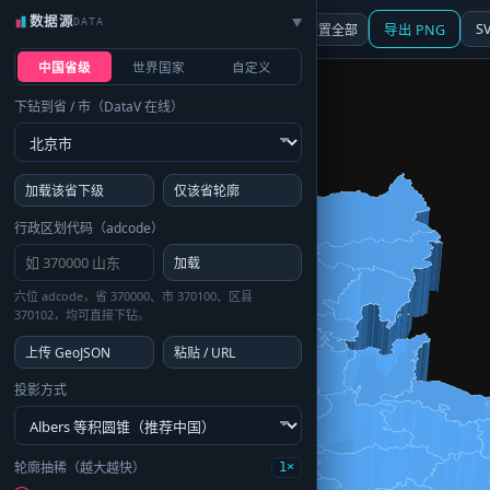
数据源
DATA
▶
3D
行政区划
地图
S
☰ 面板
重置全部
导出 PNG
中国省级
世界国家
自定义
下钻到省 / 市（DataV 在线）
加载该省下级
仅该省轮廓
行政区划代码（adcode）
加载
六位 adcode，省 370000、市 370100、区县
370102，均可直接下钻。
上传 GeoJSON
粘贴 / URL
投影方式
轮廓抽稀（越大越快）
1×