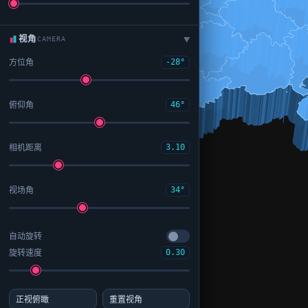
视角
CAMERA
▶
方位角
-28°
俯仰角
46°
相机距离
3.10
视场角
34°
自动旋转
旋转速度
0.30
正视俯瞰
重置视角