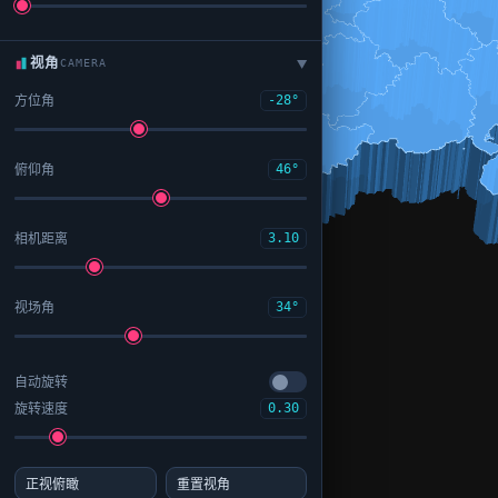
视角
CAMERA
▶
方位角
-28°
俯仰角
46°
相机距离
3.10
视场角
34°
自动旋转
旋转速度
0.30
正视俯瞰
重置视角