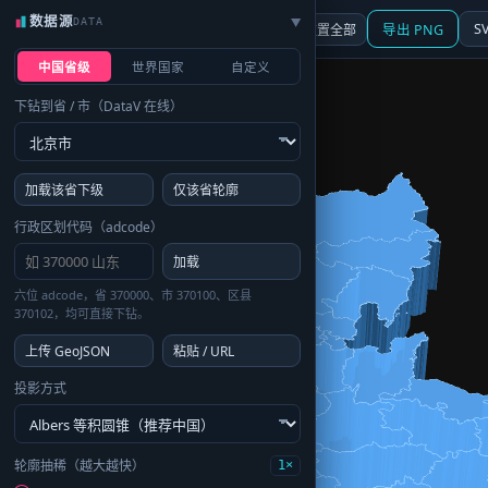
数据源
DATA
▶
3D
行政区划
地图
S
☰ 面板
重置全部
导出 PNG
中国省级
世界国家
自定义
下钻到省 / 市（DataV 在线）
加载该省下级
仅该省轮廓
行政区划代码（adcode）
加载
六位 adcode，省 370000、市 370100、区县
370102，均可直接下钻。
上传 GeoJSON
粘贴 / URL
投影方式
轮廓抽稀（越大越快）
1×