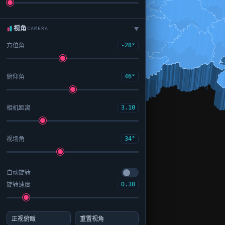
视角
CAMERA
▶
方位角
-28°
俯仰角
46°
相机距离
3.10
视场角
34°
自动旋转
旋转速度
0.30
正视俯瞰
重置视角