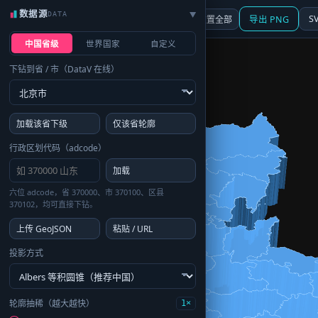
数据源
DATA
▶
3D
行政区划
地图
S
☰ 面板
重置全部
导出 PNG
中国省级
世界国家
自定义
下钻到省 / 市（DataV 在线）
加载该省下级
仅该省轮廓
行政区划代码（adcode）
加载
六位 adcode，省 370000、市 370100、区县
370102，均可直接下钻。
上传 GeoJSON
粘贴 / URL
投影方式
轮廓抽稀（越大越快）
1×