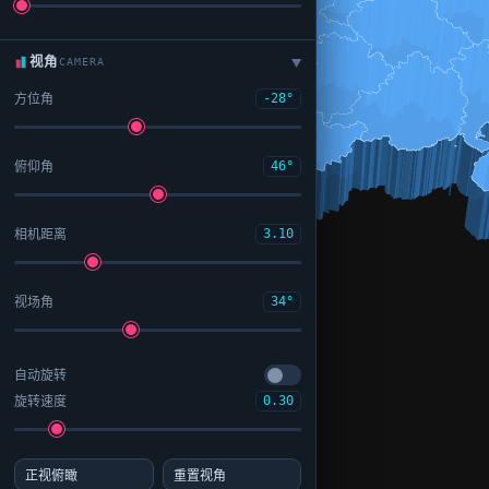
视角
CAMERA
▶
方位角
-28°
俯仰角
46°
相机距离
3.10
视场角
34°
自动旋转
旋转速度
0.30
正视俯瞰
重置视角