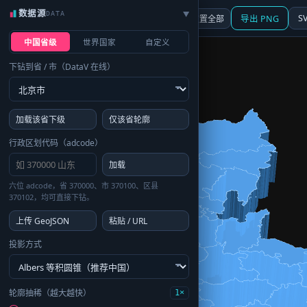
数据源
DATA
▶
3D
行政区划
地图
S
☰ 面板
重置全部
导出 PNG
中国省级
世界国家
自定义
下钻到省 / 市（DataV 在线）
加载该省下级
仅该省轮廓
行政区划代码（adcode）
加载
六位 adcode，省 370000、市 370100、区县
370102，均可直接下钻。
上传 GeoJSON
粘贴 / URL
投影方式
轮廓抽稀（越大越快）
1×