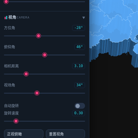
视角
CAMERA
▶
方位角
-28°
俯仰角
46°
相机距离
3.10
视场角
34°
自动旋转
旋转速度
0.30
正视俯瞰
重置视角