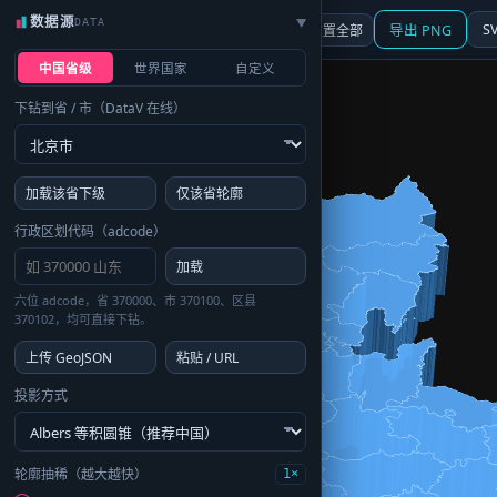
数据源
DATA
▶
3D
行政区划
地图
S
☰ 面板
重置全部
导出 PNG
中国省级
世界国家
自定义
下钻到省 / 市（DataV 在线）
加载该省下级
仅该省轮廓
行政区划代码（adcode）
加载
六位 adcode，省 370000、市 370100、区县
370102，均可直接下钻。
上传 GeoJSON
粘贴 / URL
投影方式
轮廓抽稀（越大越快）
1×