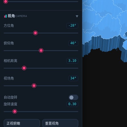
视角
CAMERA
▶
方位角
-28°
俯仰角
46°
相机距离
3.10
视场角
34°
自动旋转
旋转速度
0.30
正视俯瞰
重置视角