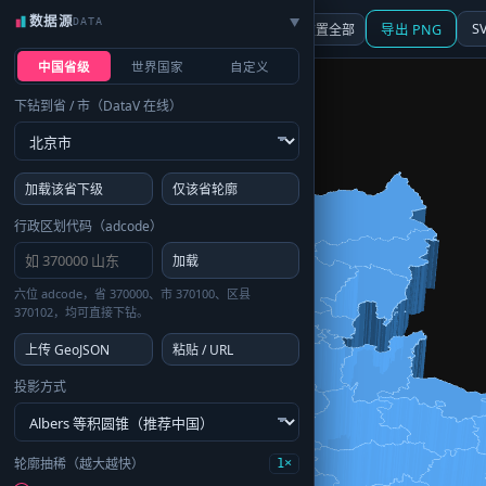
数据源
DATA
▶
3D
行政区划
地图
S
☰ 面板
重置全部
导出 PNG
中国省级
世界国家
自定义
下钻到省 / 市（DataV 在线）
加载该省下级
仅该省轮廓
行政区划代码（adcode）
加载
六位 adcode，省 370000、市 370100、区县
370102，均可直接下钻。
上传 GeoJSON
粘贴 / URL
投影方式
轮廓抽稀（越大越快）
1×