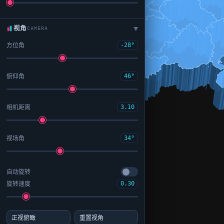
视角
CAMERA
▶
方位角
-28°
俯仰角
46°
相机距离
3.10
视场角
34°
自动旋转
旋转速度
0.30
正视俯瞰
重置视角