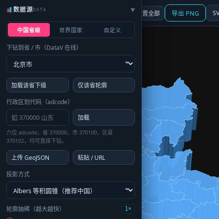
数据源
DATA
▶
3D
行政区划
地图
S
☰ 面板
重置全部
导出 PNG
中国省级
世界国家
自定义
下钻到省 / 市（DataV 在线）
加载该省下级
仅该省轮廓
行政区划代码（adcode）
加载
六位 adcode，省 370000、市 370100、区县
370102，均可直接下钻。
上传 GeoJSON
粘贴 / URL
投影方式
轮廓抽稀（越大越快）
1×