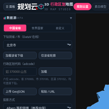
3D
行政区划
地图
☰ 面板
规划云蓝
素白模型
3D MAP STUDIO
数据源
DATA
▶
中国省级
世界国家
自定义
下钻到省 / 市（DataV 在线）
加载该省下级
仅该省轮廓
行政区划代码（adcode）
加载
六位 adcode，省 370000、市 370100、区县 370102，均
可直接下钻。
上传 GeoJSON
粘贴 / URL
投影方式