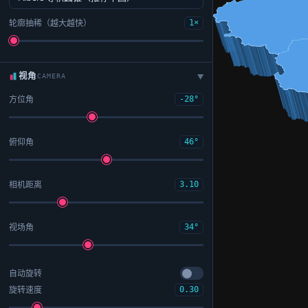
轮廓抽稀（越大越快）
1×
视角
CAMERA
▶
方位角
-28°
俯仰角
46°
相机距离
3.10
视场角
34°
自动旋转
旋转速度
0.30