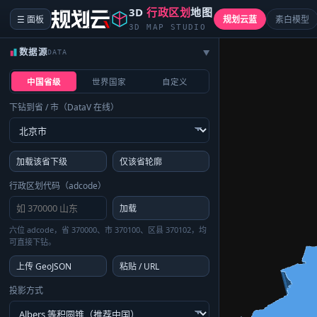
3D
行政区划
地图
☰ 面板
规划云蓝
素白模型
3D MAP STUDIO
数据源
DATA
▶
中国省级
世界国家
自定义
下钻到省 / 市（DataV 在线）
加载该省下级
仅该省轮廓
行政区划代码（adcode）
加载
六位 adcode，省 370000、市 370100、区县 370102，均
可直接下钻。
上传 GeoJSON
粘贴 / URL
投影方式