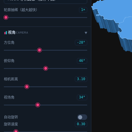
轮廓抽稀（越大越快）
1×
视角
CAMERA
▶
方位角
-28°
俯仰角
46°
相机距离
3.10
视场角
34°
自动旋转
旋转速度
0.30