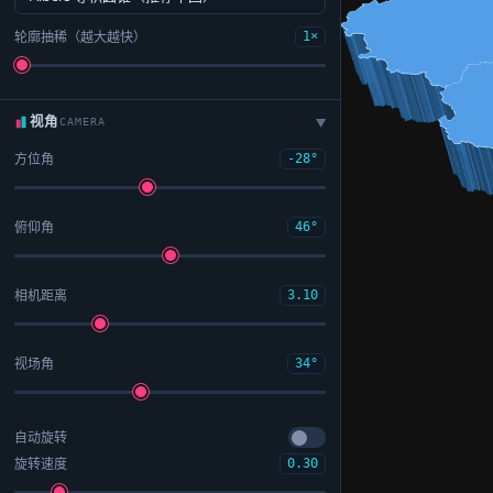
轮廓抽稀（越大越快）
1×
视角
CAMERA
▶
方位角
-28°
俯仰角
46°
相机距离
3.10
视场角
34°
自动旋转
旋转速度
0.30