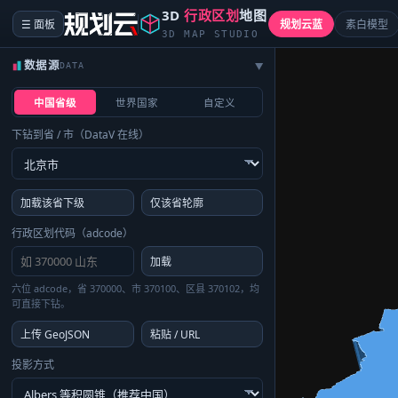
3D
行政区划
地图
☰ 面板
规划云蓝
素白模型
3D MAP STUDIO
数据源
DATA
▶
中国省级
世界国家
自定义
下钻到省 / 市（DataV 在线）
加载该省下级
仅该省轮廓
行政区划代码（adcode）
加载
六位 adcode，省 370000、市 370100、区县 370102，均
可直接下钻。
上传 GeoJSON
粘贴 / URL
投影方式