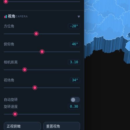
视角
CAMERA
▶
方位角
-28°
俯仰角
46°
相机距离
3.10
视场角
34°
自动旋转
旋转速度
0.30
正视俯瞰
重置视角