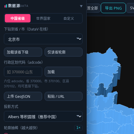
数据源
DATA
▶
3D
行政区划
地图
S
☰ 面板
重置全部
导出 PNG
中国省级
世界国家
自定义
下钻到省 / 市（DataV 在线）
加载该省下级
仅该省轮廓
行政区划代码（adcode）
加载
六位 adcode，省 370000、市 370100、区县
370102，均可直接下钻。
上传 GeoJSON
粘贴 / URL
投影方式
轮廓抽稀（越大越快）
1×