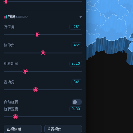
视角
CAMERA
▶
方位角
-28°
俯仰角
46°
相机距离
3.10
视场角
34°
自动旋转
旋转速度
0.30
正视俯瞰
重置视角