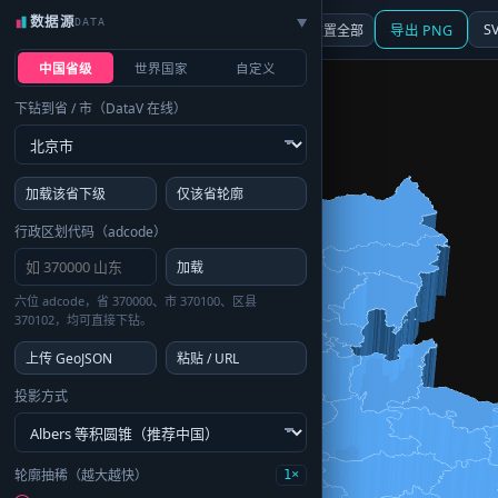
数据源
DATA
▶
3D
行政区划
地图
S
☰ 面板
重置全部
导出 PNG
中国省级
世界国家
自定义
下钻到省 / 市（DataV 在线）
加载该省下级
仅该省轮廓
行政区划代码（adcode）
加载
六位 adcode，省 370000、市 370100、区县
370102，均可直接下钻。
上传 GeoJSON
粘贴 / URL
投影方式
轮廓抽稀（越大越快）
1×