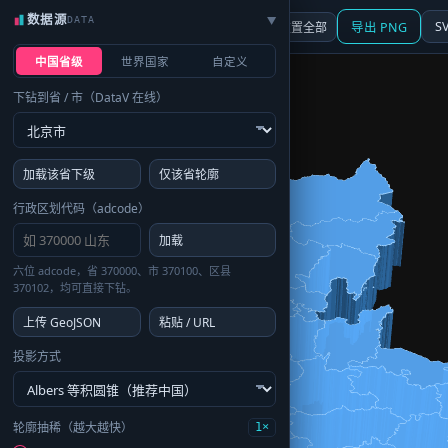
数据源
DATA
▶
3D
行政区划
地图
S
☰ 面板
重置全部
导出 PNG
中国省级
世界国家
自定义
下钻到省 / 市（DataV 在线）
加载该省下级
仅该省轮廓
行政区划代码（adcode）
加载
六位 adcode，省 370000、市 370100、区县
370102，均可直接下钻。
上传 GeoJSON
粘贴 / URL
投影方式
轮廓抽稀（越大越快）
1×