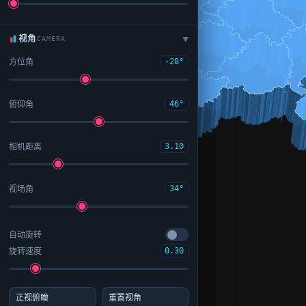
视角
CAMERA
▶
方位角
-28°
俯仰角
46°
相机距离
3.10
视场角
34°
自动旋转
旋转速度
0.30
正视俯瞰
重置视角