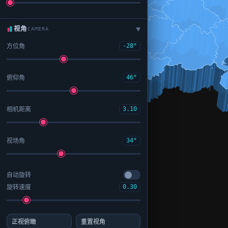
视角
CAMERA
▶
方位角
-28°
俯仰角
46°
相机距离
3.10
视场角
34°
自动旋转
旋转速度
0.30
正视俯瞰
重置视角