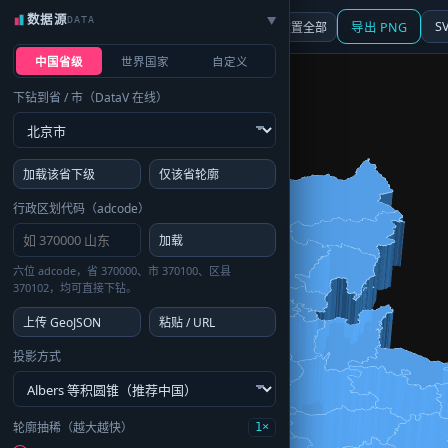
数据源
DATA
▶
3D
行政区划
地图
S
☰ 面板
重置全部
导出 PNG
中国省级
世界国家
自定义
下钻到省 / 市（DataV 在线）
加载该省下级
仅该省轮廓
行政区划代码（adcode）
加载
六位 adcode，省 370000、市 370100、区县
370102，均可直接下钻。
上传 GeoJSON
粘贴 / URL
投影方式
轮廓抽稀（越大越快）
1×