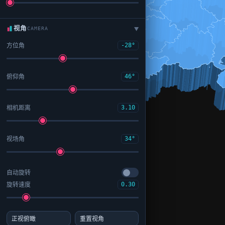
视角
CAMERA
▶
方位角
-28°
俯仰角
46°
相机距离
3.10
视场角
34°
自动旋转
旋转速度
0.30
正视俯瞰
重置视角