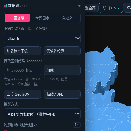
数据源
DATA
▶
3D
行政区划
地图
S
☰ 面板
重置全部
导出 PNG
中国省级
世界国家
自定义
下钻到省 / 市（DataV 在线）
加载该省下级
仅该省轮廓
行政区划代码（adcode）
加载
六位 adcode，省 370000、市 370100、区县
370102，均可直接下钻。
上传 GeoJSON
粘贴 / URL
投影方式
轮廓抽稀（越大越快）
1×