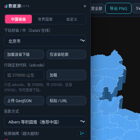
数据源
DATA
▶
3D
行政区划
地图
S
☰ 面板
重置全部
导出 PNG
中国省级
世界国家
自定义
下钻到省 / 市（DataV 在线）
加载该省下级
仅该省轮廓
行政区划代码（adcode）
加载
六位 adcode，省 370000、市 370100、区县
370102，均可直接下钻。
上传 GeoJSON
粘贴 / URL
投影方式
轮廓抽稀（越大越快）
1×