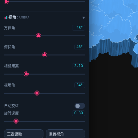
视角
CAMERA
▶
方位角
-28°
俯仰角
46°
相机距离
3.10
视场角
34°
自动旋转
旋转速度
0.30
正视俯瞰
重置视角