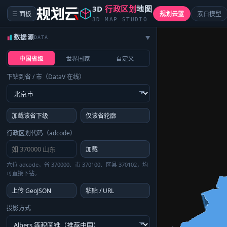
3D
行政区划
地图
☰ 面板
规划云蓝
素白模型
3D MAP STUDIO
数据源
DATA
▶
中国省级
世界国家
自定义
下钻到省 / 市（DataV 在线）
加载该省下级
仅该省轮廓
行政区划代码（adcode）
加载
六位 adcode，省 370000、市 370100、区县 370102，均
可直接下钻。
上传 GeoJSON
粘贴 / URL
投影方式