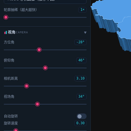
轮廓抽稀（越大越快）
1×
视角
CAMERA
▶
方位角
-28°
俯仰角
46°
相机距离
3.10
视场角
34°
自动旋转
旋转速度
0.30