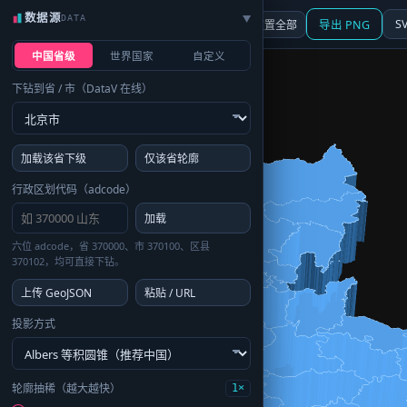
数据源
DATA
▶
3D
行政区划
地图
S
☰ 面板
重置全部
导出 PNG
中国省级
世界国家
自定义
下钻到省 / 市（DataV 在线）
加载该省下级
仅该省轮廓
行政区划代码（adcode）
加载
六位 adcode，省 370000、市 370100、区县
370102，均可直接下钻。
上传 GeoJSON
粘贴 / URL
投影方式
轮廓抽稀（越大越快）
1×