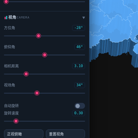
视角
CAMERA
▶
方位角
-28°
俯仰角
46°
相机距离
3.10
视场角
34°
自动旋转
旋转速度
0.30
正视俯瞰
重置视角