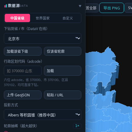
数据源
DATA
▶
3D
行政区划
地图
S
☰ 面板
重置全部
导出 PNG
中国省级
世界国家
自定义
下钻到省 / 市（DataV 在线）
加载该省下级
仅该省轮廓
行政区划代码（adcode）
加载
六位 adcode，省 370000、市 370100、区县
370102，均可直接下钻。
上传 GeoJSON
粘贴 / URL
投影方式
轮廓抽稀（越大越快）
1×