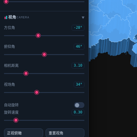
视角
CAMERA
▶
方位角
-28°
俯仰角
46°
相机距离
3.10
视场角
34°
自动旋转
旋转速度
0.30
正视俯瞰
重置视角