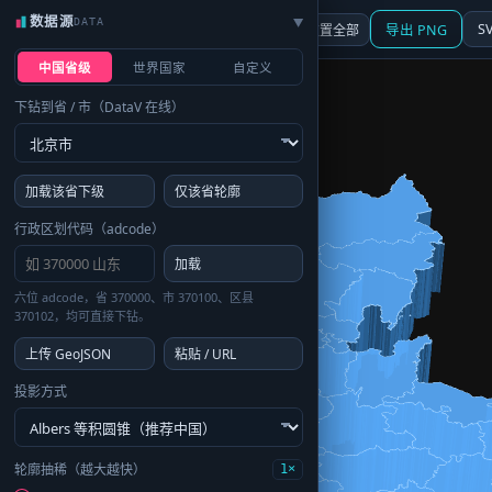
数据源
DATA
▶
3D
行政区划
地图
S
☰ 面板
重置全部
导出 PNG
中国省级
世界国家
自定义
下钻到省 / 市（DataV 在线）
加载该省下级
仅该省轮廓
行政区划代码（adcode）
加载
六位 adcode，省 370000、市 370100、区县
370102，均可直接下钻。
上传 GeoJSON
粘贴 / URL
投影方式
轮廓抽稀（越大越快）
1×