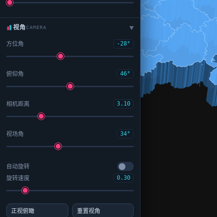
视角
CAMERA
▶
方位角
-28°
俯仰角
46°
相机距离
3.10
视场角
34°
自动旋转
旋转速度
0.30
正视俯瞰
重置视角