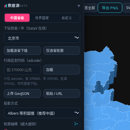
数据源
DATA
▶
3D
行政区划
地图
S
☰ 面板
重置全部
导出 PNG
中国省级
世界国家
自定义
下钻到省 / 市（DataV 在线）
加载该省下级
仅该省轮廓
行政区划代码（adcode）
加载
六位 adcode，省 370000、市 370100、区县
370102，均可直接下钻。
上传 GeoJSON
粘贴 / URL
投影方式
轮廓抽稀（越大越快）
1×