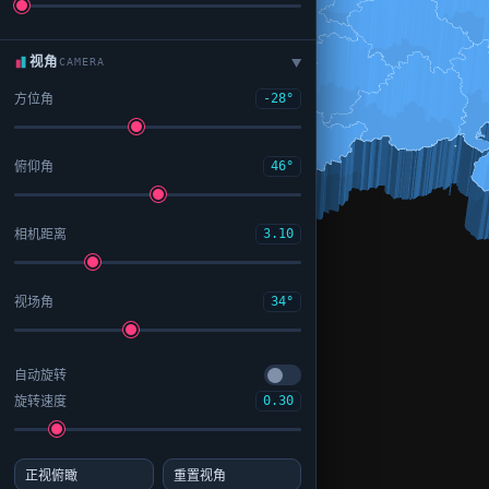
视角
CAMERA
▶
方位角
-28°
俯仰角
46°
相机距离
3.10
视场角
34°
自动旋转
旋转速度
0.30
正视俯瞰
重置视角