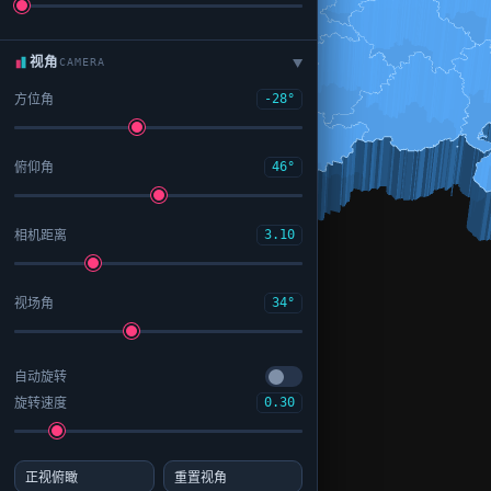
视角
CAMERA
▶
方位角
-28°
俯仰角
46°
相机距离
3.10
视场角
34°
自动旋转
旋转速度
0.30
正视俯瞰
重置视角