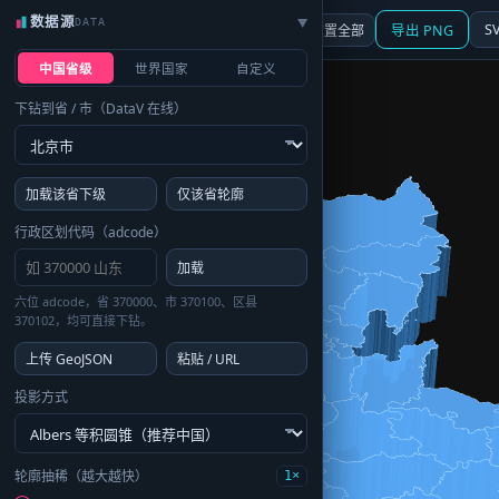
数据源
DATA
▶
3D
行政区划
地图
S
☰ 面板
重置全部
导出 PNG
中国省级
世界国家
自定义
下钻到省 / 市（DataV 在线）
加载该省下级
仅该省轮廓
行政区划代码（adcode）
加载
六位 adcode，省 370000、市 370100、区县
370102，均可直接下钻。
上传 GeoJSON
粘贴 / URL
投影方式
轮廓抽稀（越大越快）
1×