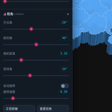
视角
CAMERA
▶
方位角
-28°
俯仰角
46°
相机距离
3.10
视场角
34°
自动旋转
旋转速度
0.30
正视俯瞰
重置视角