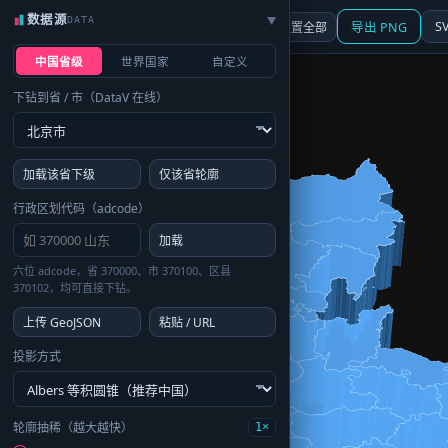
数据源
DATA
▶
3D
行政区划
地图
S
☰ 面板
重置全部
导出 PNG
中国省级
世界国家
自定义
下钻到省 / 市（DataV 在线）
加载该省下级
仅该省轮廓
行政区划代码（adcode）
加载
六位 adcode，省 370000、市 370100、区县
370102，均可直接下钻。
上传 GeoJSON
粘贴 / URL
投影方式
轮廓抽稀（越大越快）
1×