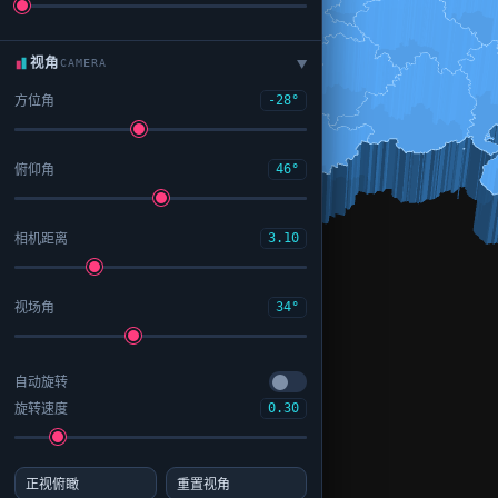
视角
CAMERA
▶
方位角
-28°
俯仰角
46°
相机距离
3.10
视场角
34°
自动旋转
旋转速度
0.30
正视俯瞰
重置视角