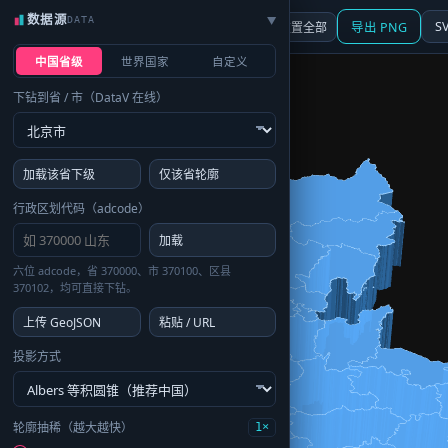
数据源
DATA
▶
3D
行政区划
地图
S
☰ 面板
重置全部
导出 PNG
中国省级
世界国家
自定义
下钻到省 / 市（DataV 在线）
加载该省下级
仅该省轮廓
行政区划代码（adcode）
加载
六位 adcode，省 370000、市 370100、区县
370102，均可直接下钻。
上传 GeoJSON
粘贴 / URL
投影方式
轮廓抽稀（越大越快）
1×