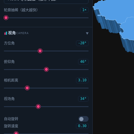
轮廓抽稀（越大越快）
1×
视角
CAMERA
▶
方位角
-28°
俯仰角
46°
相机距离
3.10
视场角
34°
自动旋转
旋转速度
0.30