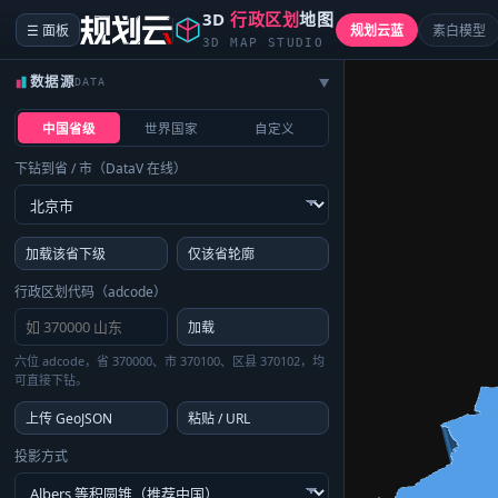
3D
行政区划
地图
☰ 面板
规划云蓝
素白模型
3D MAP STUDIO
数据源
DATA
▶
中国省级
世界国家
自定义
下钻到省 / 市（DataV 在线）
加载该省下级
仅该省轮廓
行政区划代码（adcode）
加载
六位 adcode，省 370000、市 370100、区县 370102，均
可直接下钻。
上传 GeoJSON
粘贴 / URL
投影方式