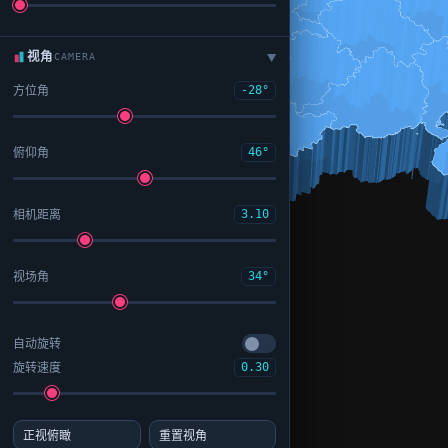
视角
CAMERA
▶
方位角
-28°
俯仰角
46°
相机距离
3.10
视场角
34°
自动旋转
旋转速度
0.30
正视俯瞰
重置视角