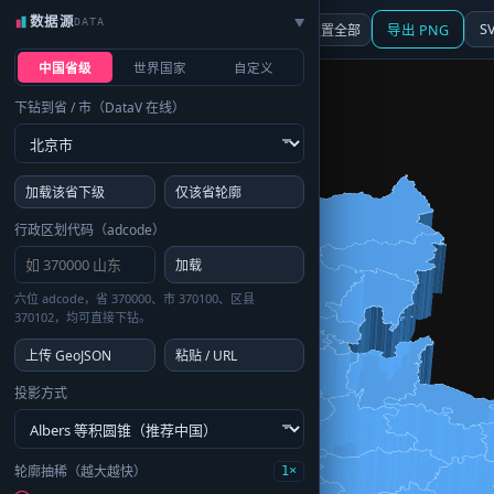
数据源
DATA
▶
3D
行政区划
地图
S
☰ 面板
重置全部
导出 PNG
中国省级
世界国家
自定义
下钻到省 / 市（DataV 在线）
加载该省下级
仅该省轮廓
行政区划代码（adcode）
加载
六位 adcode，省 370000、市 370100、区县
370102，均可直接下钻。
上传 GeoJSON
粘贴 / URL
投影方式
轮廓抽稀（越大越快）
1×