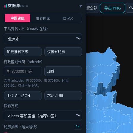
数据源
DATA
▶
3D
行政区划
地图
S
☰ 面板
重置全部
导出 PNG
中国省级
世界国家
自定义
下钻到省 / 市（DataV 在线）
加载该省下级
仅该省轮廓
行政区划代码（adcode）
加载
六位 adcode，省 370000、市 370100、区县
370102，均可直接下钻。
上传 GeoJSON
粘贴 / URL
投影方式
轮廓抽稀（越大越快）
1×