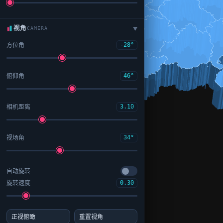
视角
CAMERA
▶
方位角
-28°
俯仰角
46°
相机距离
3.10
视场角
34°
自动旋转
旋转速度
0.30
正视俯瞰
重置视角