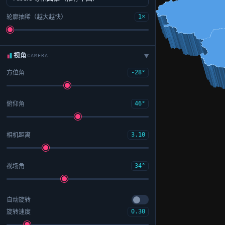
轮廓抽稀（越大越快）
1×
视角
CAMERA
▶
方位角
-28°
俯仰角
46°
相机距离
3.10
视场角
34°
自动旋转
旋转速度
0.30