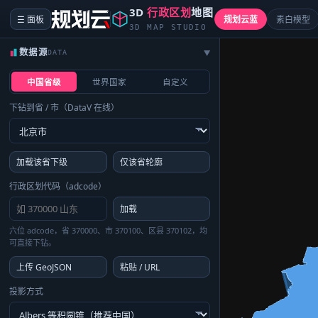
3D
行政区划
地图
☰ 面板
规划云蓝
素白模型
3D MAP STUDIO
数据源
DATA
▶
中国省级
世界国家
自定义
下钻到省 / 市（DataV 在线）
加载该省下级
仅该省轮廓
行政区划代码（adcode）
加载
六位 adcode，省 370000、市 370100、区县 370102，均
可直接下钻。
上传 GeoJSON
粘贴 / URL
投影方式